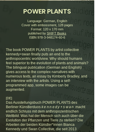
POWER PLANTS
Language: German, English
Cover with embossment, 128 pages
Format: 120 x 170 mm
published by
SHIFT Books
ISBN
978-3-948174-60-6
The book POWER PLANTS by artist collective
kennedy+swan finally puts an end to the
anthropocentric worldview. Why should humans
feel superior to the evolution of plants and animals?
The bilingual publication (German and English)
gives access to the complex narratives with
numerous texts, an essay by Kimberly Bradley, and
an interview with the artists. Using a self-
programmed app, some images can be
augmented.
[DE]
Das Ausstellungsbuch POWER PLANTS des
Berliner Künstlerduos
kennedy
+
swan
macht
endlich Schluss mit dem anthropozentrischen
Weltbild. Was hat der Mensch sich auch über die
Evolution der Pflanzen und Tiere zu stellen? Die
Arbeiten der beiden Künstler*innen Bianca
Kennedy und Swan Collective, die seit 2013