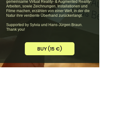
gemeinsame Virtual Reality- & Augmented Reality-
Arbeiten, sowie Zeichnungen, Installationen und
Filme machen, erzählen von einer Welt, in der die
Natur ihre verdiente Überhand zurückerlangt.
Supported by Sylvia und Hans-Jürgen Braun.
Thank you!
BUY (15 €)